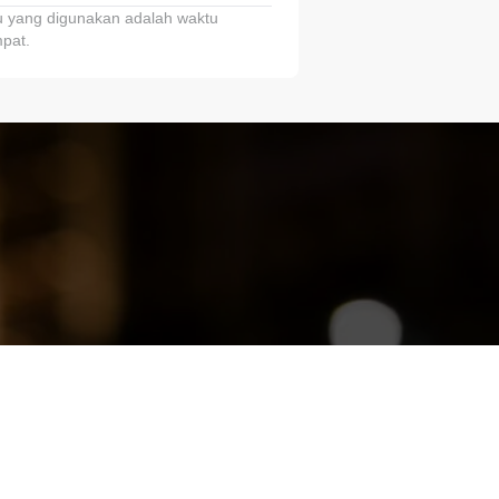
 yang digunakan adalah waktu
pat.
ariTring!”