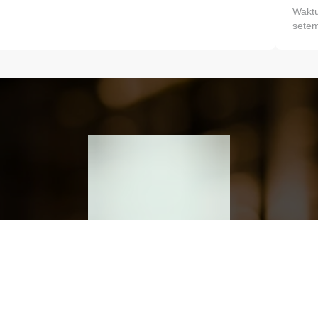
Waktu
setem
h dan Kembangkan Finansialmu #MulaiD
Klik link untuk mengunduh aplikasi