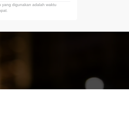
 yang digunakan adalah waktu
pat.
ariTring!”