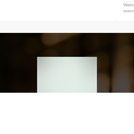
Waktu
setem
h dan Kembangkan Finansialmu #MulaiD
Klik link untuk mengunduh aplikasi