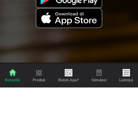
Produk
Butuh Apa?
Simulasi
Lainnya
Beranda
Produk
Berita dan Artikel
Gadai
Emas
Pinjaman
Inspirasi
Emas
Investasi
Jasa Lainnya
Simulasi
Bantuan
Tabungan Emas
Syarat & Ketentuan