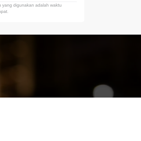
 yang digunakan adalah waktu
pat.
ariTring!”