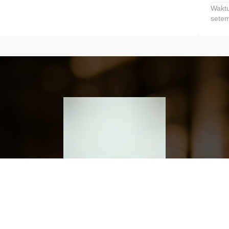
Waktu
setem
h dan Kembangkan Finansialmu #MulaiD
Klik link untuk mengunduh aplikasi