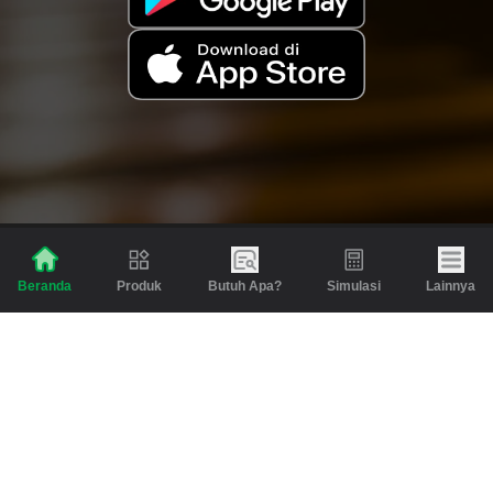
Produk
Butuh Apa?
Simulasi
Lainnya
Beranda
Produk
Berita dan Artikel
Gadai
Emas
Pinjaman
Inspirasi
Emas
Investasi
Jasa Lainnya
Simulasi
Bantuan
Tabungan Emas
Syarat & Ketentuan