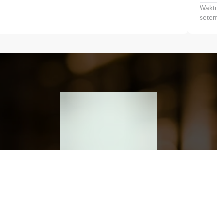
Waktu
setem
h dan Kembangkan Finansialmu #MulaiD
Klik link untuk mengunduh aplikasi