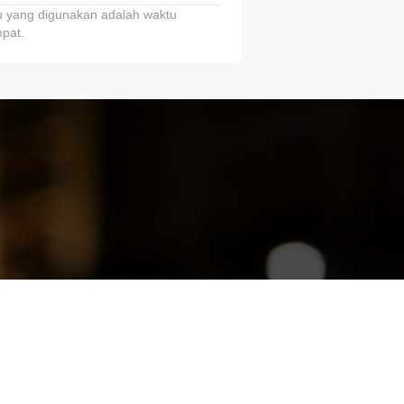
 yang digunakan adalah waktu
pat.
ariTring!”