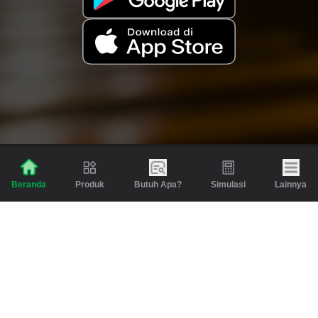
Produk
Butuh Apa?
Simulasi
Lainnya
Beranda
Produk
Berita dan Artikel
Gadai
Emas
Pinjaman
Inspirasi
Emas
Investasi
Jasa Lainnya
Simulasi
Bantuan
Tabungan Emas
Syarat & Ketentuan