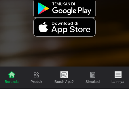
Produk
Butuh Apa?
Simulasi
Lainnya
Beranda
Produk
Berita dan Artikel
Gadai
Emas
Pinjaman
Inspirasi
Emas
Investasi
Jasa Lainnya