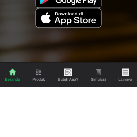
Produk
Butuh Apa?
Simulasi
Lainnya
Beranda
Produk
Berita dan Artikel
Gadai
Emas
Pinjaman
Inspirasi
Emas
Investasi
Jasa Lainnya
Simulasi
Bantuan
Tabungan Emas
Syarat & Ketentuan