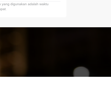
 yang digunakan adalah waktu
pat.
ariTring!”