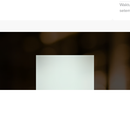
Waktu
setem
h dan Kembangkan Finansialmu #MulaiD
Klik link untuk mengunduh aplikasi