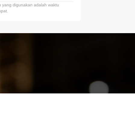
 yang digunakan adalah waktu
pat.
ariTring!”