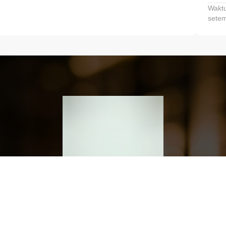
Waktu
setem
h dan Kembangkan Finansialmu #MulaiD
Klik link untuk mengunduh aplikasi