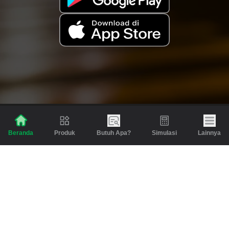
Produk
Butuh Apa?
Simulasi
Lainnya
Beranda
Produk
Berita dan Artikel
Gadai
Emas
Pinjaman
Inspirasi
Emas
Investasi
Jasa Lainnya
Simulasi
Bantuan
Tabungan Emas
Syarat & Ketentuan