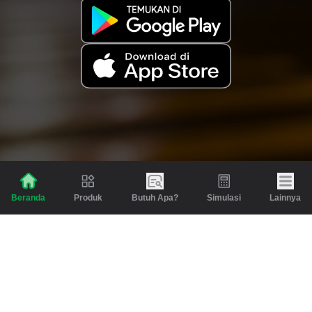
Produk
Butuh Apa?
Simulasi
Lainnya
Beranda
Produk
Berita dan Artikel
Gadai
Emas
Pinjaman
Inspirasi
Emas
Investasi
Jasa Lainnya