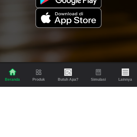
Produk
Butuh Apa?
Simulasi
Lainnya
Beranda
Produk
Berita dan Artikel
Gadai
Emas
Pinjaman
Inspirasi
Emas
Investasi
Jasa Lainnya
Simulasi
Bantuan
Tabungan Emas
Syarat & Ketentuan