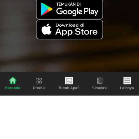
Produk
Butuh Apa?
Simulasi
Lainnya
Beranda
Produk
Berita dan Artikel
Gadai
Emas
Pinjaman
Inspirasi
Emas
Investasi
Jasa Lainnya