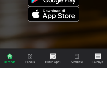
Produk
Butuh Apa?
Simulasi
Lainnya
Beranda
Produk
Berita dan Artikel
Gadai
Emas
Pinjaman
Inspirasi
Emas
Investasi
Jasa Lainnya
Simulasi
Bantuan
Tabungan Emas
Syarat & Ketentuan