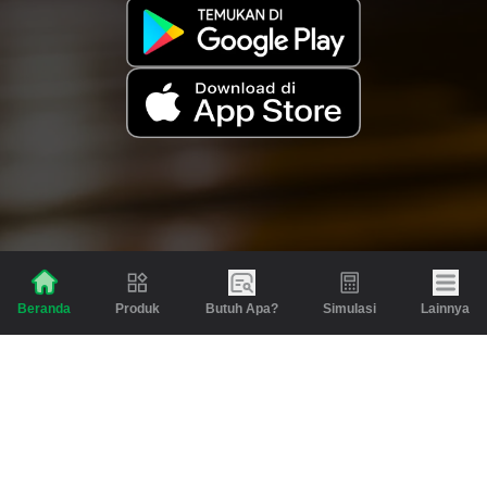
Produk
Butuh Apa?
Simulasi
Lainnya
Beranda
Produk
Berita dan Artikel
Gadai
Emas
Pinjaman
Inspirasi
Emas
Investasi
Jasa Lainnya