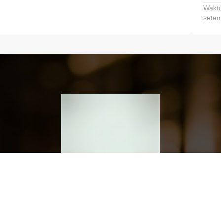
Waktu
setem
h dan Kembangkan Finansialmu #MulaiD
Klik link untuk mengunduh aplikasi