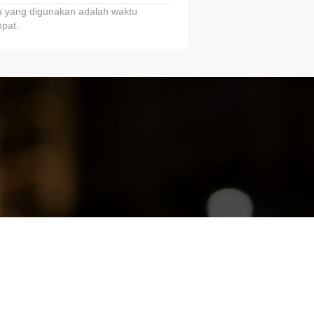
 yang digunakan adalah waktu
pat.
ariTring!”