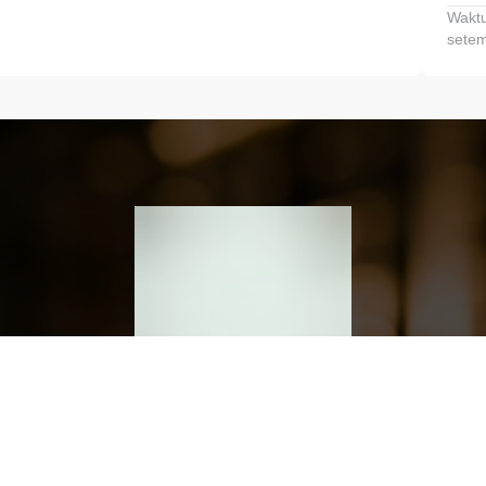
Waktu
setem
h dan Kembangkan Finansialmu #MulaiD
Klik link untuk mengunduh aplikasi