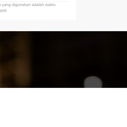
 yang digunakan adalah waktu
pat.
ariTring!”