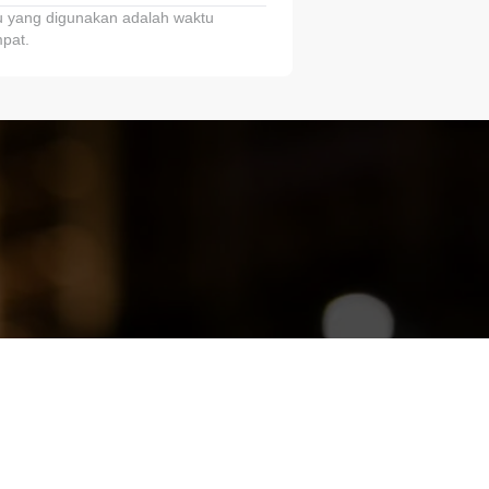
 yang digunakan adalah waktu
pat.
ariTring!”