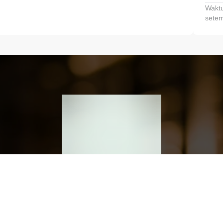
Waktu
setem
h dan Kembangkan Finansialmu #MulaiD
Klik link untuk mengunduh aplikasi