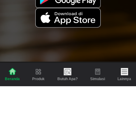
Produk
Butuh Apa?
Simulasi
Lainnya
Beranda
Produk
Berita dan Artikel
Gadai
Emas
Pinjaman
Inspirasi
Emas
Investasi
Jasa Lainnya
Simulasi
Bantuan
Tabungan Emas
Syarat & Ketentuan