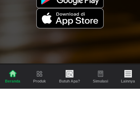
Produk
Butuh Apa?
Simulasi
Lainnya
Beranda
Produk
Berita dan Artikel
Gadai
Emas
Pinjaman
Inspirasi
Emas
Investasi
Jasa Lainnya
Simulasi
Bantuan
Tabungan Emas
Syarat & Ketentuan