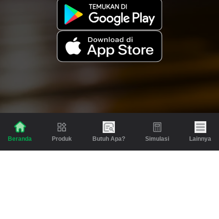
Produk
Butuh Apa?
Simulasi
Lainnya
Beranda
Produk
Berita dan Artikel
Gadai
Emas
Pinjaman
Inspirasi
Emas
Investasi
Jasa Lainnya