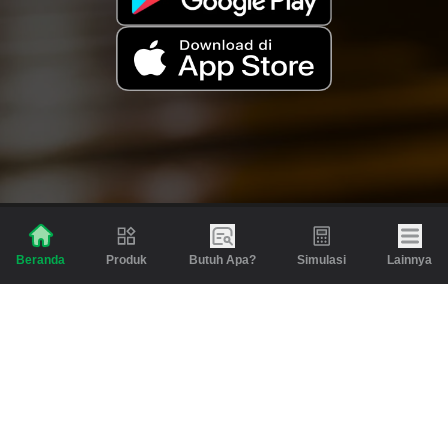
Produk
Butuh Apa?
Simulasi
Lainnya
Beranda
Produk
Berita dan Artikel
Gadai
Emas
Pinjaman
Inspirasi
Emas
Investasi
Jasa Lainnya
Simulasi
Bantuan
Tabungan Emas
Syarat & Ketentuan