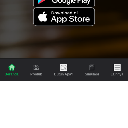
Produk
Butuh Apa?
Simulasi
Lainnya
Beranda
Produk
Berita dan Artikel
Gadai
Emas
Pinjaman
Inspirasi
Emas
Investasi
Jasa Lainnya
Simulasi
Bantuan
Tabungan Emas
Syarat & Ketentuan