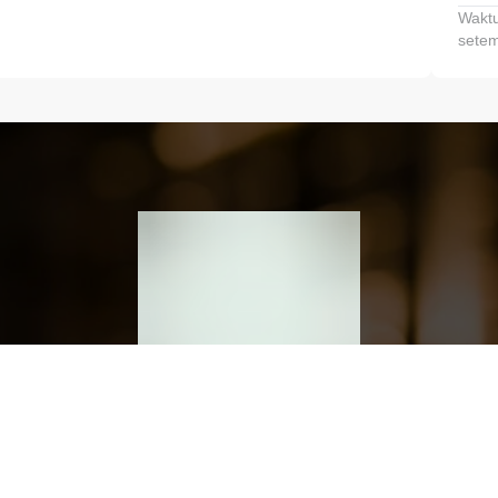
Waktu
setem
h dan Kembangkan Finansialmu #MulaiD
Klik link untuk mengunduh aplikasi