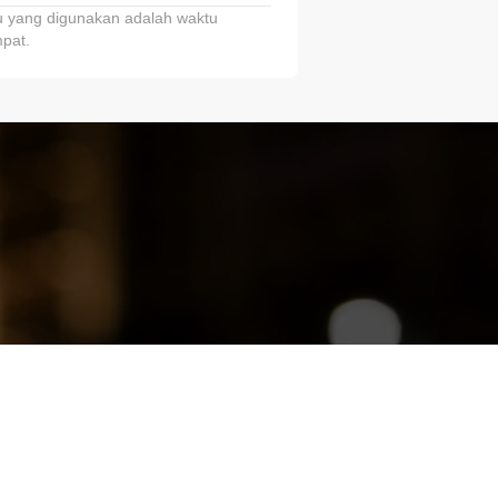
 yang digunakan adalah waktu
pat.
ariTring!”