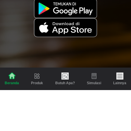
Produk
Butuh Apa?
Simulasi
Lainnya
Beranda
Produk
Berita dan Artikel
Gadai
Emas
Pinjaman
Inspirasi
Emas
Investasi
Jasa Lainnya