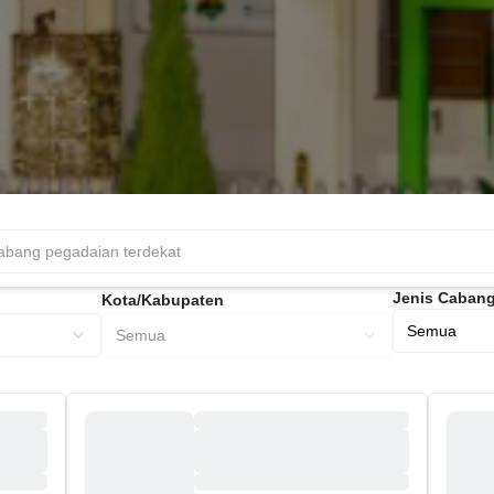
Jenis Caban
Kota/Kabupaten
Semua
Semua