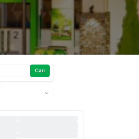
Cari
g