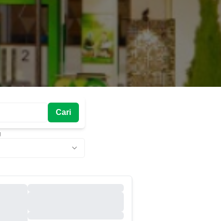
Cari
g