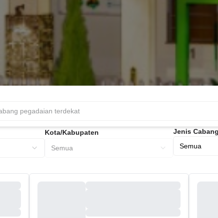
Jenis Caban
Kota/Kabupaten
Semua
Semua