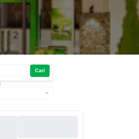
Cari
g