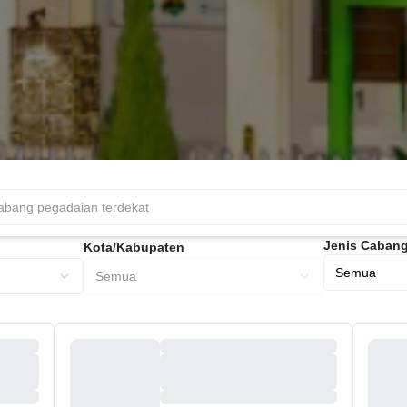
Jenis Caban
Kota/Kabupaten
Semua
Semua