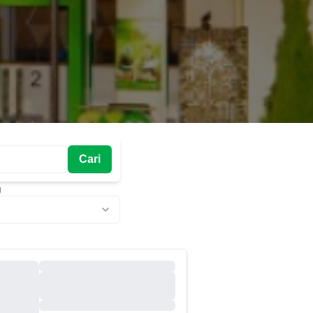
Cari
g