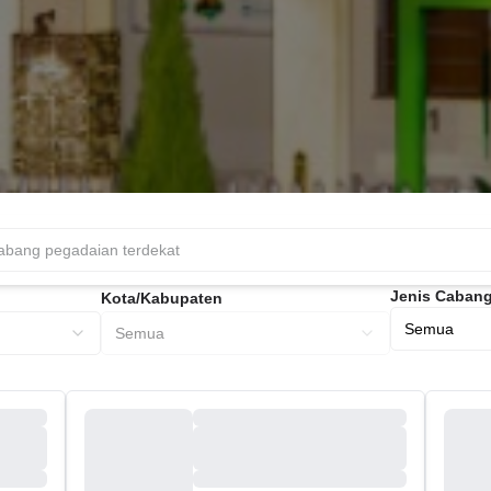
Jenis Caban
Kota/Kabupaten
Semua
Semua