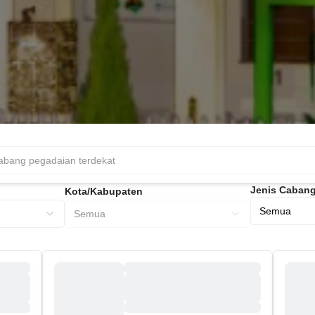
Jenis Caban
Kota/Kabupaten
Semua
Semua