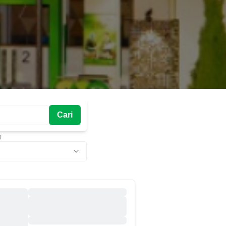
Cari
g