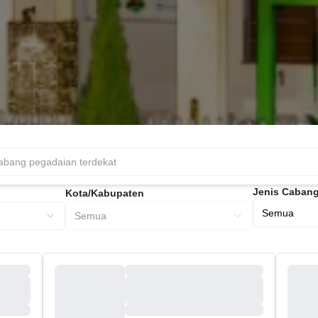
Jenis Caban
Kota/Kabupaten
Semua
Semua