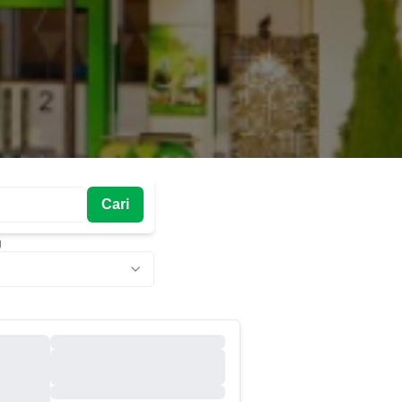
Cari
g