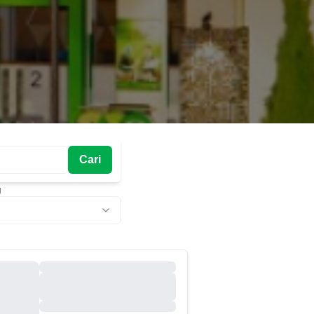
Cari
g