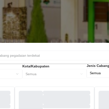
Jenis Caban
Kota/Kabupaten
Semua
Semua