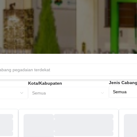
Jenis Caban
Kota/Kabupaten
Semua
Semua