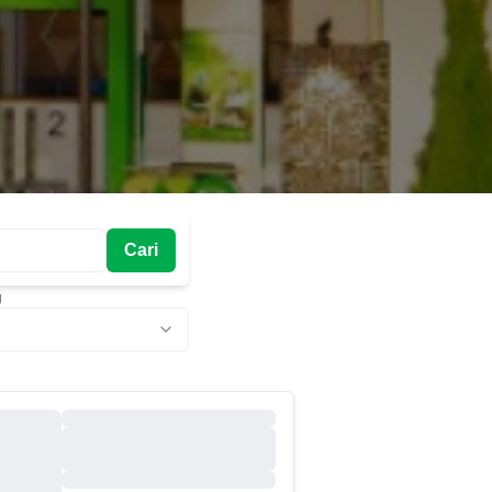
Cari
g