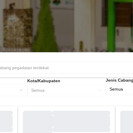
Jenis Caban
Kota/Kabupaten
Semua
Semua