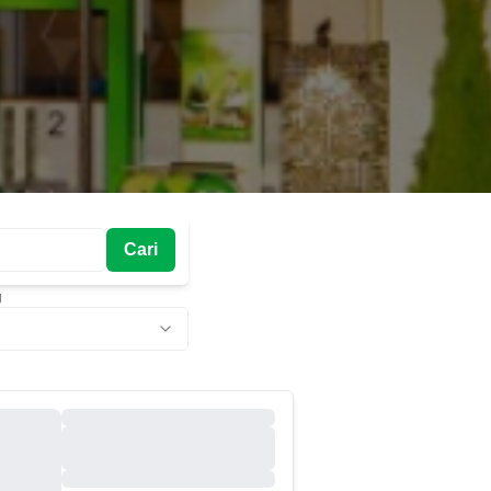
Cari
g