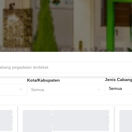
Jenis Caban
Kota/Kabupaten
Semua
Semua