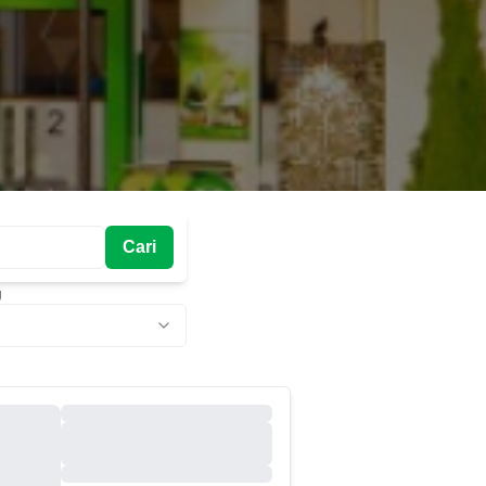
Cari
g