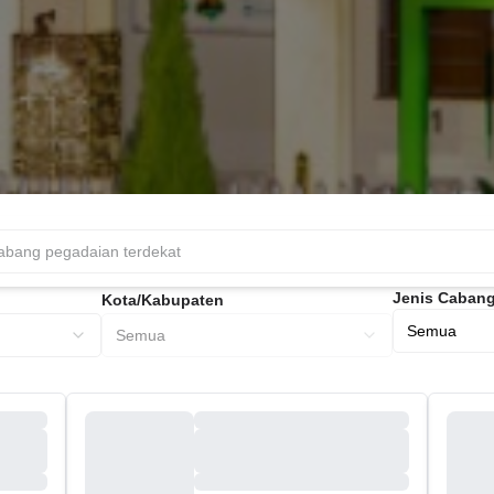
Jenis Caban
Kota/Kabupaten
Semua
Semua