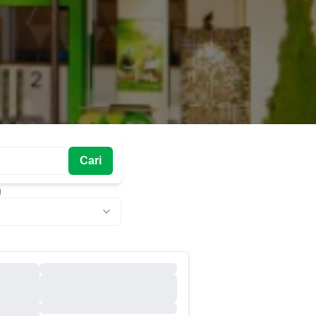
Cari
g