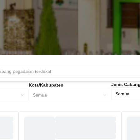
Jenis Caban
Kota/Kabupaten
Semua
Semua