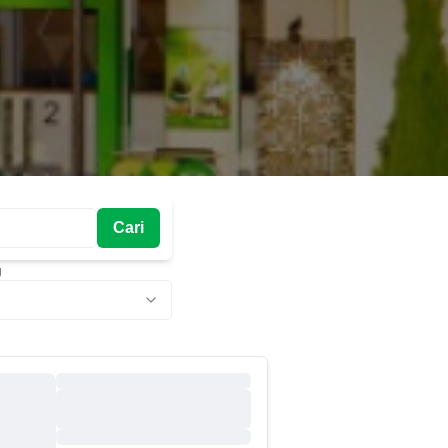
Cari
g