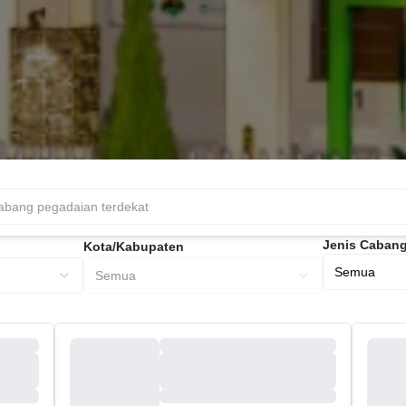
Jenis Caban
Kota/Kabupaten
Semua
Semua