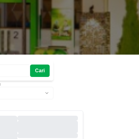
Cari
g