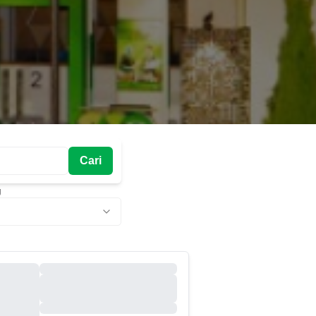
Cari
g