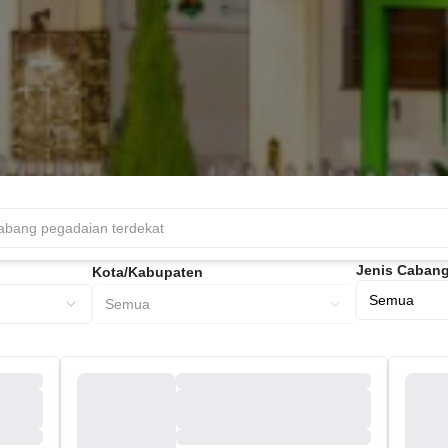
Jenis Caban
Kota/Kabupaten
Semua
Semua