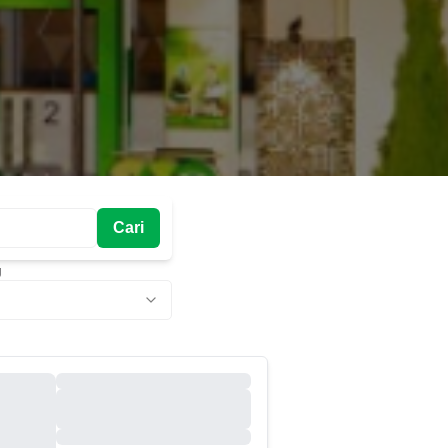
Cari
g