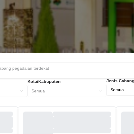
Jenis Caban
Kota/Kabupaten
Semua
Semua