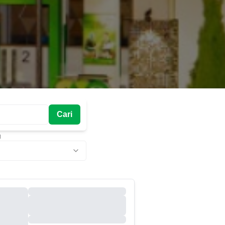
Cari
g