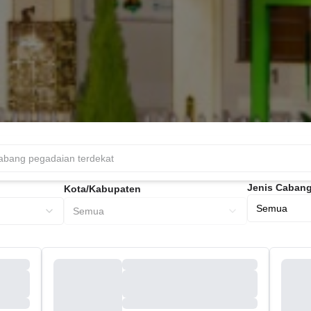
Jenis Caban
Kota/Kabupaten
Semua
Semua