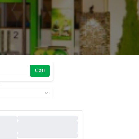
Cari
g