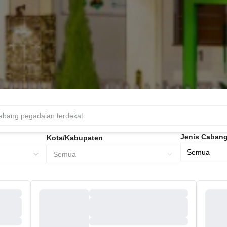
Jenis Caban
Kota/Kabupaten
Semua
Semua