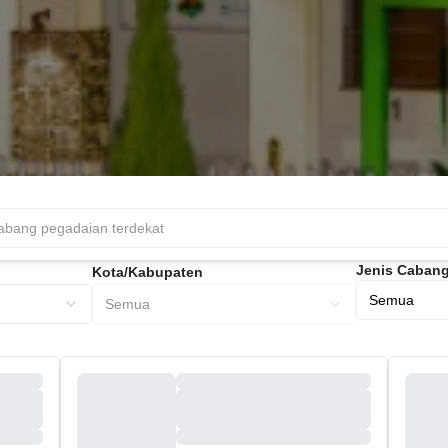
Jenis Caban
Kota/Kabupaten
Semua
Semua