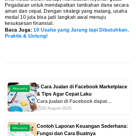
Pegadaian untuk mendapatkan tambahan dana secara
aman dan cepat. Dengan strategi yang matang, usaha
modal 10 juta bisa jadi langkah awal menuju
kesuksesan finansial.
Baca Juga:
10 Usaha yang Jarang tapi Dibutuhkan,
Praktis & Untung!
5 Cara Jualan di Facebook Marketplace
Wirausaha
& Tips Agar Cepat Laku
Cara jualan di Facebook dapat
30 August 2025
dilakukan dengan cara membuat akun
bisnis terlebih dahulu. Yuk, ketahui
informasi terkait langkah-langkah
Contoh Laporan Keuangan Sederhana:
Wirausaha
lainnya di artikel ini!
Fungsi dan Cara Buatnya