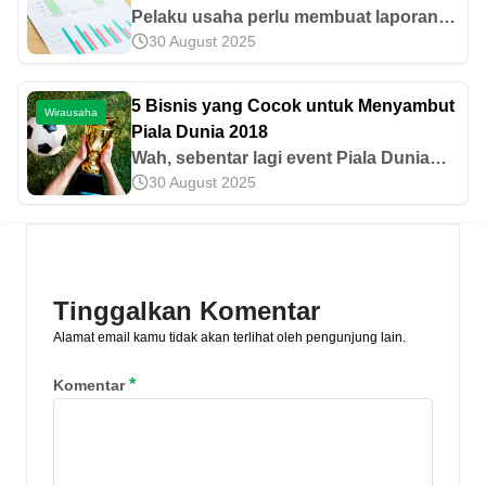
Pelaku usaha perlu membuat laporan
30 August 2025
keuangan sederhana dengan tepat.
Yuk, cari tahu fungsi, cara membuat,
dan contohnya di artikel ini!
5 Bisnis yang Cocok untuk Menyambut
Wirausaha
Piala Dunia 2018
Wah, sebentar lagi event Piala Dunia
30 August 2025
akan berlangsung! Meskipun
diselenggarakan di Rusia pada
pertengahan 2018 ini, gaungnya sudah
terasa dari sekarang. Negara-negara
yang memiliki banyak penggemar
Tinggalkan Komentar
sepakbola pun mulai bersiap, termasuk
Alamat email kamu tidak akan terlihat oleh pengunjung lain.
Indonesia. Event olahraga yang
diadakan tiap 4 tahun ini biasanya
*
Komentar
memang berlangsung meriah. Ada
banyak acara yang digelar untuk untuk
turut menikmati pertandingan menarik
[&hellip;]