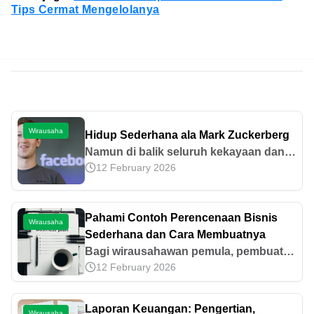
Tips Cermat Mengelolanya
Wirausaha
Hidup Sederhana ala Mark Zuckerberg
Namun di balik seluruh kekayaan dan
12 February 2026
kesuksesannya itu, Zuckerberg dikenal
sebagai konglomerat yang gemar
menjalani hidup sederhana.
Pahami Contoh Perencenaan Bisnis
Wirausaha
Sederhana dan Cara Membuatnya
Bagi wirausahawan pemula, pembuatan
12 February 2026
bisnis plan adalah sesuatu yang tidak
boleh dikesampingkan. Pahami contoh
bisnis plan dan cara membuatnya di
Laporan Keuangan: Pengertian,
Wirausaha