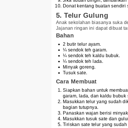
Jika sudah dingin, tambahkan
Donat kentang buatan sendiri s
5. Telur Gulung
Anak sekolahan biasanya suka den
Jajanan ringan ini dapat dibuat 
Bahan
2 butir telur ayam.
¼ sendok teh garam.
¼ sendok teh kaldu bubuk.
¼ sendok teh lada.
Minyak goreng.
Tusuk sate.
Cara Membuat
Siapkan bahan untuk membuat 
garam, lada, dan kaldu bubuk 
Masukkan telur yang sudah dik
bagian tutupnya.
Panaskan wajan berisi minya
Masukkan tusuk sate dan gulu
Tiriskan sate telur yang sudah