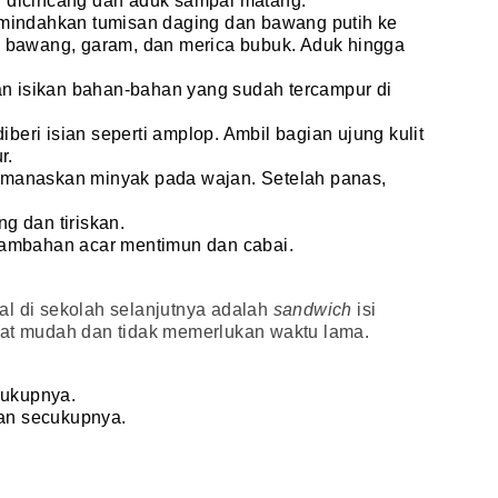
 dicincang dan aduk sampai matang.
mindahkan tumisan daging dan bawang putih ke
 bawang, garam, dan merica bubuk. Aduk hingga
an isikan bahan-bahan yang sudah tercampur di
iberi isian seperti amplop. Ambil bagian ujung kulit
r.
manaskan minyak pada wajan. Setelah panas,
g dan tiriskan.
tambahan acar mentimun dan cabai.
al di sekolah selanjutnya adalah
sandwich
isi
gat mudah dan tidak memerlukan waktu lama.
cukupnya.
han secukupnya.