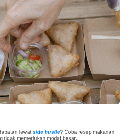
dapatan lewat
side hustle
? Coba resep makanan
ang tidak memerlukan modal besar.