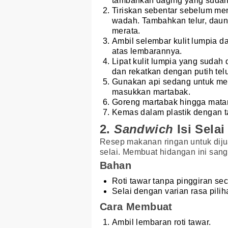
tambahkan daging yang sudah
Tiriskan sebentar sebelum me
wadah. Tambahkan telur, daun
merata.
Ambil selembar kulit lumpia d
atas lembarannya.
Lipat kulit lumpia yang sudah d
dan rekatkan dengan putih telu
Gunakan api sedang untuk me
masukkan martabak.
Goreng martabak hingga matan
Kemas dalam plastik dengan 
2.
Sandwich
Isi Selai
Resep makanan ringan untuk diju
selai. Membuat hidangan ini san
Bahan
Roti tawar tanpa pinggiran se
Selai dengan varian rasa pili
Cara Membuat
Ambil lembaran roti tawar.