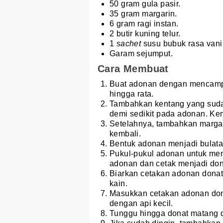
50 gram gula pasir.
35 gram margarin.
6 gram ragi instan.
2 butir kuning telur.
1
sachet
susu bubuk rasa vani
Garam sejumput.
Cara Membuat
Buat adonan dengan mencampur
hingga rata.
Tambahkan kentang yang sudah 
demi sedikit pada adonan. Kem
Setelahnya, tambahkan margar
kembali.
Bentuk adonan menjadi bulata
Pukul-pukul adonan untuk men
adonan dan cetak menjadi don
Biarkan cetakan adonan donat
kain.
Masukkan cetakan adonan don
dengan api kecil.
Tunggu hingga donat matang de