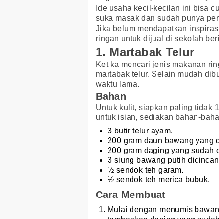
Ide usaha kecil-kecilan ini bis
suka masak dan sudah punya per
Jika belum mendapatkan inspira
ringan untuk dijual di sekolah beri
1. Martabak Telur
Ketika mencari jenis makanan ring
martabak telur. Selain mudah di
waktu lama.
Bahan
Untuk kulit, siapkan paling tidak 
untuk isian, sediakan bahan-baha
3 butir telur ayam.
200 gram daun bawang yang di
200 gram daging yang sudah di
3 siung bawang putih dicincan
½ sendok teh garam.
½ sendok teh merica bubuk.
Cara Membuat
Mulai dengan menumis bawang