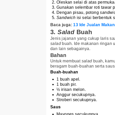
Oleskan selai di atas permuka
Gunakan selembar roti tawar p
Dengan pisau, potong
sandwi
Sandwich
isi selai berbentuk 
Baca juga:
13 Ide Jualan Maka
3.
Salad
Buah
Jenis jajanan yang cukup laris s
salad
buah. Ide makanan ringan un
dan lain sebagainya.
Bahan
Untuk membuat
salad
buah, kamu 
beragam buah-buahan serta saus
Buah-buahan
1 buah apel.
1 buah pir.
½ irisan melon.
Anggur secukupnya.
Stroberi secukupnya.
Saus
Mayones secukupnya.