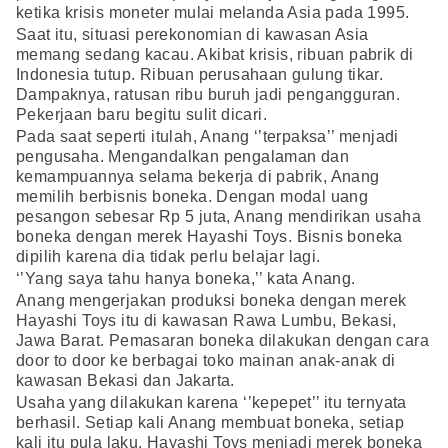
ketika krisis moneter mulai melanda Asia pada 1995.
Saat itu, situasi perekonomian di kawasan Asia
memang sedang kacau. Akibat krisis, ribuan pabrik di
Indonesia tutup. Ribuan perusahaan gulung tikar.
Dampaknya, ratusan ribu buruh jadi pengangguran.
Pekerjaan baru begitu sulit dicari.
Pada saat seperti itulah, Anang ‘’terpaksa’’ menjadi
pengusaha. Mengandalkan pengalaman dan
kemampuannya selama bekerja di pabrik, Anang
memilih berbisnis boneka. Dengan modal uang
pesangon sebesar Rp 5 juta, Anang mendirikan usaha
boneka dengan merek Hayashi Toys. Bisnis boneka
dipilih karena dia tidak perlu belajar lagi.
‘’Yang saya tahu hanya boneka,’’ kata Anang.
Anang mengerjakan produksi boneka dengan merek
Hayashi Toys itu di kawasan Rawa Lumbu, Bekasi,
Jawa Barat. Pemasaran boneka dilakukan dengan cara
door to door ke berbagai toko mainan anak-anak di
kawasan Bekasi dan Jakarta.
Usaha yang dilakukan karena ‘’kepepet’’ itu ternyata
berhasil. Setiap kali Anang membuat boneka, setiap
kali itu pula laku. Hayashi Toys menjadi merek boneka