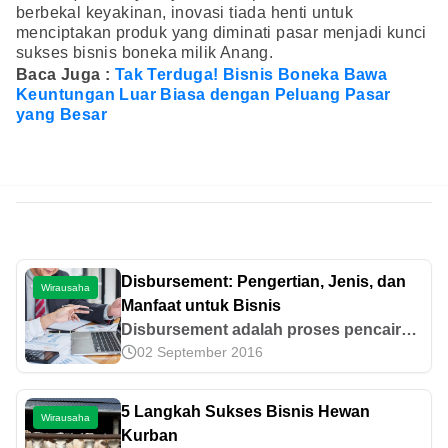
berbekal keyakinan, inovasi tiada henti untuk
menciptakan produk yang diminati pasar menjadi kunci
sukses bisnis boneka milik Anang.
Baca Juga :
Tak Terduga! Bisnis Boneka Bawa
Keuntungan Luar Biasa dengan Peluang Pasar
yang Besar
Disbursement: Pengertian, Jenis, dan
Wirausaha
Manfaat untuk Bisnis
Disbursement adalah proses pencairan
02 September 2016
dana perusahaan untuk kebutuhan
operasional bisnis. Simak pengertian,
jenis, manfaat, dan tips pengelolaannya
5 Langkah Sukses Bisnis Hewan
Wirausaha
di sini.
Kurban