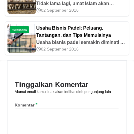
Tidak lama lagi, umat Islam akan
02 September 2016
memperingati Hari Raya Idul Adha yang
jatuh pada 10 Dzulhijjah 1438 H atau 1
September 2017. Hari raya ini menjadi
Usaha Bisnis Padel: Peluang,
Wirausaha
momen tradisi kurban dilaksanakan
Tantangan, dan Tips Memulainya
sebagai bentuk ibadah kepada Sang
Usaha bisnis padel semakin diminati di
Pencipta dengan makna besar yang
02 September 2016
Indonesia. Simak peluang usaha,
terkandung di dalamnya. Selain sebagi
strategi memulai, tantangan, dan cara
bentuk rasa taqwa, Idul Adha juga
mendapatkan tambahan modalnya di
menjadi momen berbagi melalui
sini.
[&hellip;]
Tinggalkan Komentar
Alamat email kamu tidak akan terlihat oleh pengunjung lain.
*
Komentar