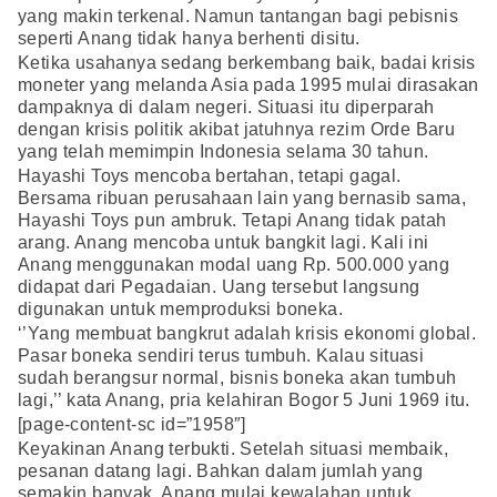
yang makin terkenal. Namun tantangan bagi pebisnis
seperti Anang tidak hanya berhenti disitu.
Ketika usahanya sedang berkembang baik, badai krisis
moneter yang melanda Asia pada 1995 mulai dirasakan
dampaknya di dalam negeri. Situasi itu diperparah
dengan krisis politik akibat jatuhnya rezim Orde Baru
yang telah memimpin Indonesia selama 30 tahun.
Hayashi Toys mencoba bertahan, tetapi gagal.
Bersama ribuan perusahaan lain yang bernasib sama,
Hayashi Toys pun ambruk. Tetapi Anang tidak patah
arang. Anang mencoba untuk bangkit lagi. Kali ini
Anang menggunakan modal uang Rp. 500.000 yang
didapat dari Pegadaian. Uang tersebut langsung
digunakan untuk memproduksi boneka.
‘’Yang membuat bangkrut adalah krisis ekonomi global.
Pasar boneka sendiri terus tumbuh. Kalau situasi
sudah berangsur normal, bisnis boneka akan tumbuh
lagi,’’ kata Anang, pria kelahiran Bogor 5 Juni 1969 itu.
[page-content-sc id=”1958″]
Keyakinan Anang terbukti. Setelah situasi membaik,
pesanan datang lagi. Bahkan dalam jumlah yang
semakin banyak. Anang mulai kewalahan untuk