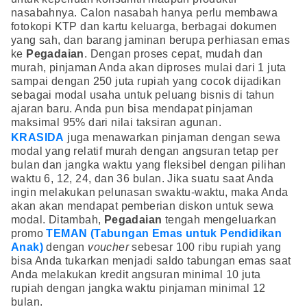
nasabahnya. Calon nasabah hanya perlu membawa
fotokopi KTP dan kartu keluarga, berbagai dokumen
yang sah, dan barang jaminan berupa perhiasan emas
ke
Pegadaian
. Dengan proses cepat, mudah dan
murah, pinjaman Anda akan diproses mulai dari 1 juta
sampai dengan 250 juta rupiah yang cocok dijadikan
sebagai modal usaha untuk peluang bisnis di tahun
ajaran baru. Anda pun bisa mendapat pinjaman
maksimal 95% dari nilai taksiran agunan.
KRASIDA
juga menawarkan pinjaman dengan sewa
modal yang relatif murah dengan angsuran tetap per
bulan dan jangka waktu yang fleksibel dengan pilihan
waktu 6, 12, 24, dan 36 bulan. Jika suatu saat Anda
ingin melakukan pelunasan swaktu-waktu, maka Anda
akan akan mendapat pemberian diskon untuk sewa
modal. Ditambah,
Pegadaian
tengah mengeluarkan
promo
TEMAN (Tabungan Emas untuk Pendidikan
Anak)
dengan
voucher
sebesar 100 ribu rupiah yang
bisa Anda tukarkan menjadi saldo tabungan emas saat
Anda melakukan kredit angsuran minimal 10 juta
rupiah dengan jangka waktu pinjaman minimal 12
bulan.