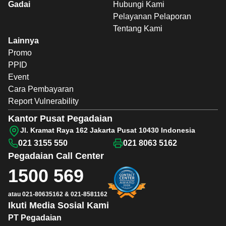
Gadai
Hubungi Kami
Pelayanan Pelaporan
Tentang Kami
Lainnya
Promo
PPID
Event
Cara Pembayaran
Report Vulnerability
Kantor Pusat Pegadaian
Jl. Kramat Raya 162 Jakarta Pusat 10430 Indonesia
021 3155 550
021 8063 5162
Pegadaian
Call Center
1500 569
atau
021-80635162
&
021-8581162
Ikuti Media Sosial Kami
PT Pegadaian