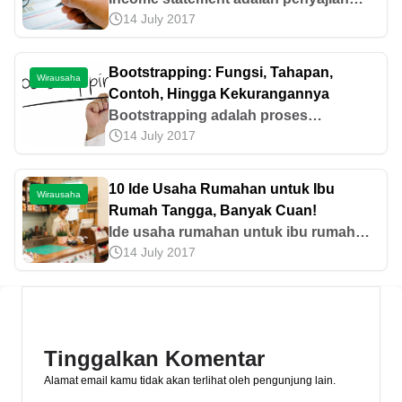
14 July 2017
informasi seputar pemasukan,
pengeluaran, laba, dan rugi dari suatu
badan usaha. Yuk, pelajari
Bootstrapping: Fungsi, Tahapan,
Wirausaha
selengkapnya di sini!
Contoh, Hingga Kekurangannya
Bootstrapping adalah proses
14 July 2017
membangun bisnis dengan
pembiayaan dari modal pribadi. Cari
tahu fungsi, tahapan, contoh,
10 Ide Usaha Rumahan untuk Ibu
Wirausaha
kelebihan, dan kekurangannya di sini!
Rumah Tangga, Banyak Cuan!
Ide usaha rumahan untuk ibu rumah
14 July 2017
tangga sangat bervariasi, seperti bisnis
kue kering hingga jasa perawatan
hewan. Temukan ide usaha lainnya di
artikel ini!
Tinggalkan Komentar
Alamat email kamu tidak akan terlihat oleh pengunjung lain.